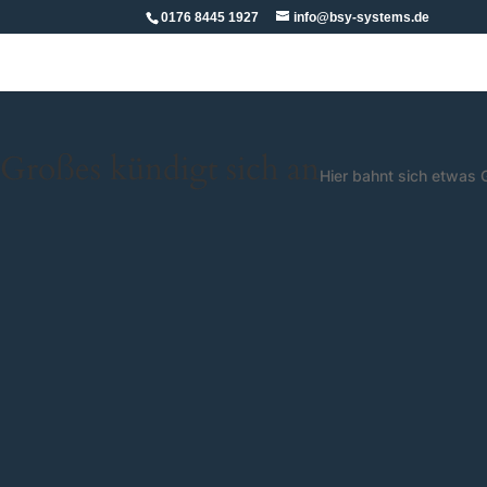
0176 8445 1927
info@bsy-systems.de
Großes kündigt sich an
Hier bahnt sich etwas G