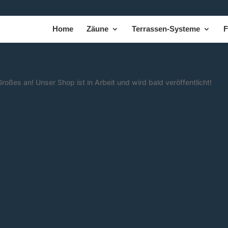
Home
Zäune
Terrassen-Systeme
F
roßes an! Unser Shop ist in Arbeit und wird bald veröffentlicht!